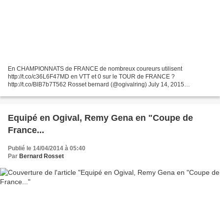
En CHAMPIONNATS de FRANCE de nombreux coureurs utilisent
http://t.co/c36L6F47MD en VTT et 0 sur le TOUR de FRANCE ?
http://t.co/BlB7b7T562 Rosset bernard (@ogivalring) July 14, 2015
Bienvenue dans la boutique du plateau de vélo révolutionnaire OGIVAL...
Equipé en Ogival, Remy Gena en "Coupe de
France...
Publié le 14/04/2014 à 05:40
Par
Bernard Rosset