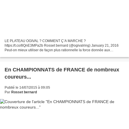
LE PLATEAU OGIVAL ? COMMENT Ç’A MARCHE ?
https://t.co/8QnE3MPa2b Rosset bernard (@ogivalring) January 21, 2016
Peut-on mieux utiliser de façon plus rationnelle la force donnée aux
manivelles de façon aussi irrégulière ? La question est la depuis
maintenant...
En CHAMPIONNATS de FRANCE de nombreux
coureurs...
Publié le 14/07/2015 à 09:05
Par
Rosset bernard