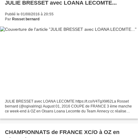
JULIE BRESSET avec LOANA LECOMTE...
Publié le 01/08/2016 à 20:55
Par
Rosset bernard
JULIE BRESSET avec LOANA LECOMTE https://t.co/V4TgXM62La Rosset
bernard (@ogivalring) August 01, 2016 COUPE de FRANCE 3 ème manche
ce week-end à OZ en Oisans Loana Lecomte du Team Annecy cc réalise
une magnifique 1ère place avec le maillot tricolore en...
CHAMPIONNATS de FRANCE XC/O à OZ en