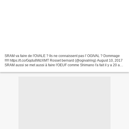
SRAM va faire de l'OVALE ? Ils ne connaissent pas l' OGIVAL ? Dommage
!!!!! https://t.co/Gqdu8WzXMT Rosset bernard (@ogivalring) August 10, 2017
SRAM aussi se met aussi à faire l'OEUF comme Shimano l'a fait il y a 20 ans
? Un nouveau plateau " Ovale "...