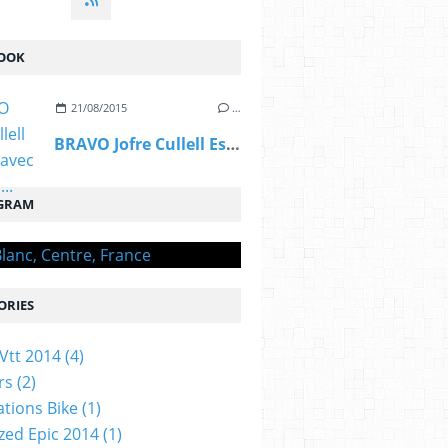
OOK
21/08/2015
…
BRAVO Jofre Cullell Estape, avec OGIVAL,...
GRAM
ORIES
Vtt 2014
(4)
rs
(2)
ations Bike
(1)
ized Epic 2014
(1)