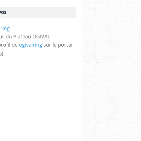
POS
ur du Plateau OGIVAL
profil de
ogivalring
sur le portail
og