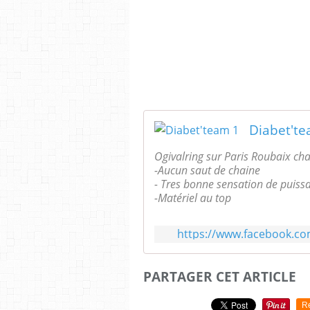
Diabet'te
Ogivalring sur Paris Roubaix cha
-Aucun saut de chaine
- Tres bonne sensation de puiss
-Matériel au top
Testé et validé par Diabet'team 
https://www.facebook.c
PARTAGER CET ARTICLE
R