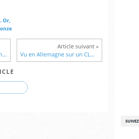
 Or,
ronze
Equipé en Ogival, Remy Gena en "Coupe de France...
Vu en Allemagne sur un CLM Le plateau OGIVAL...
ICLE
SUIVE