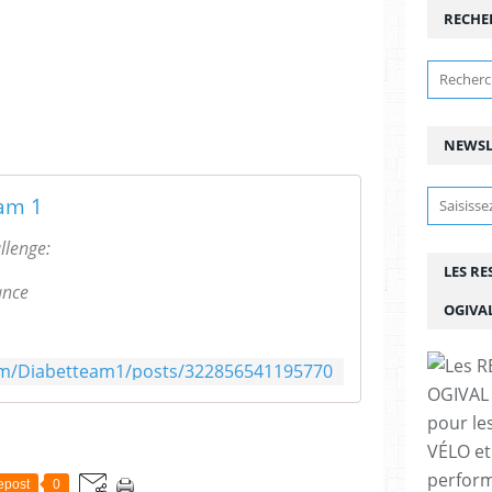
RECHE
NEWSL
am 1
llenge:
LES R
ance
OGIVA
1!
om/Diabetteam1/posts/322856541195770
pour le
VÉLO et
perfor
epost
0