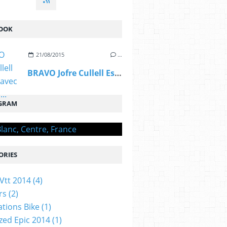
OOK
21/08/2015
…
BRAVO Jofre Cullell Estape, avec OGIVAL,...
GRAM
ORIES
Vtt 2014
(4)
rs
(2)
ations Bike
(1)
ized Epic 2014
(1)