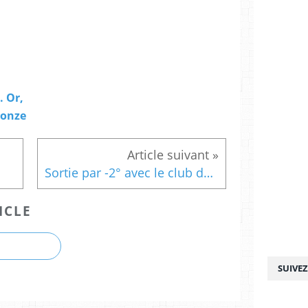
 Or,
ronze
Sortie par -2° avec le club du Mesnil St Denis
ICLE
SUIVE