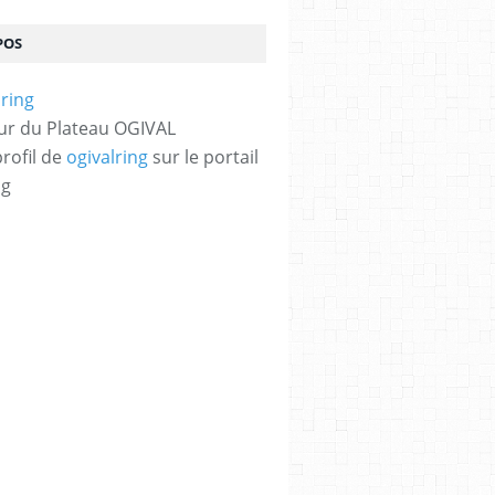
POS
ur du Plateau OGIVAL
profil de
ogivalring
sur le portail
og