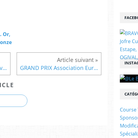
FACEB
 Or,
ronze
INSTA
UN GRAND CHAMPION est venu féliciter MAAS VAN BEEK
GRAND PRIX Association Européenne des Inventeurs
ICLE
CATÉG
Course 
Sponso
Modific
Spécial