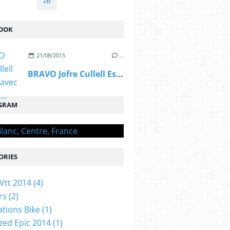
OOK
21/08/2015
…
BRAVO Jofre Cullell Estape, avec OGIVAL,...
GRAM
ORIES
Vtt 2014
(4)
rs
(2)
ations Bike
(1)
ized Epic 2014
(1)