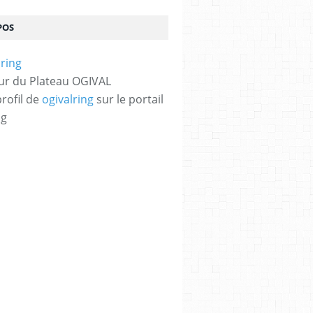
POS
ur du Plateau OGIVAL
profil de
ogivalring
sur le portail
og