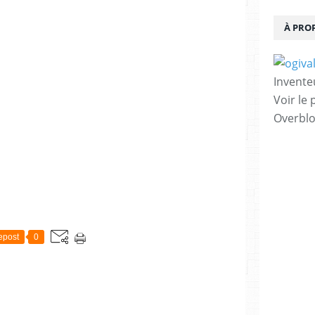
À PRO
Invente
Voir le 
Overbl
epost
0