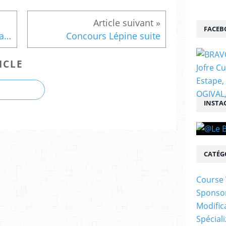
FACEB
Stand de présentation au Paris / Roubaix le 31 Mars prochain
Concours Lépine suite
ICLE
INSTA
CATÉG
Course 
Sponso
Modific
Spécial