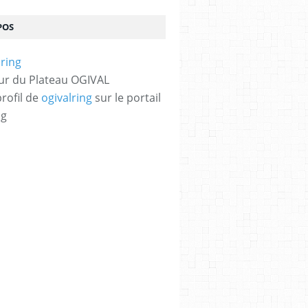
POS
ur du Plateau OGIVAL
profil de
ogivalring
sur le portail
og