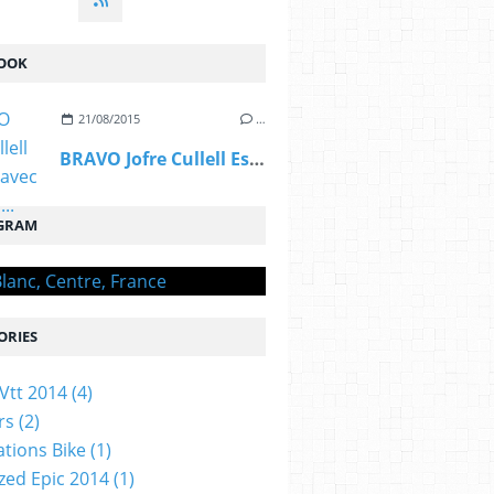
OOK
21/08/2015
…
BRAVO Jofre Cullell Estape, avec OGIVAL,...
GRAM
ORIES
Vtt 2014
(4)
rs
(2)
ations Bike
(1)
ized Epic 2014
(1)