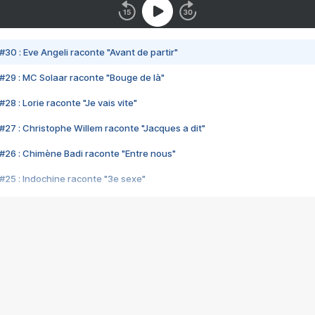
#30 : Eve Angeli raconte "Avant de partir"
#29 : MC Solaar raconte "Bouge de là"
28 : Lorie raconte "Je vais vite"
#27 : Christophe Willem raconte "Jacques a dit"
#26 : Chimène Badi raconte "Entre nous"
#25 : Indochine raconte "3e sexe"
#24 : Zaho raconte "C'est chelou"
#23 : Patrick Bruel raconte "Au café des délices"
#22 : Kyo raconte "Le chemin"
#21 : Nolwenn Leroy raconte "Cassé"
#20 : Patrick Hernandez raconte "Born to be alive"