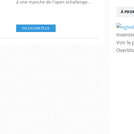
à une manche de l'open xchallenge...
À PRO
EN SAVOIR PLUS
Invente
Voir le 
Overbl