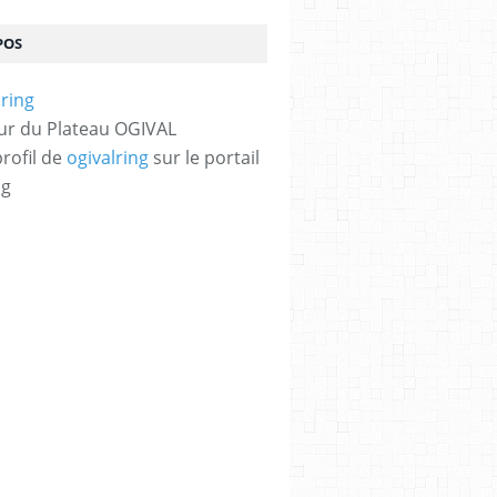
POS
ur du Plateau OGIVAL
profil de
ogivalring
sur le portail
og