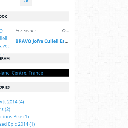
OOK
21/08/2015
…
BRAVO Jofre Cullell Estape, avec OGIVAL,...
GRAM
ORIES
Vtt 2014
(4)
rs
(2)
ations Bike
(1)
ized Epic 2014
(1)