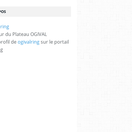
POS
ur du Plateau OGIVAL
profil de
ogivalring
sur le portail
og