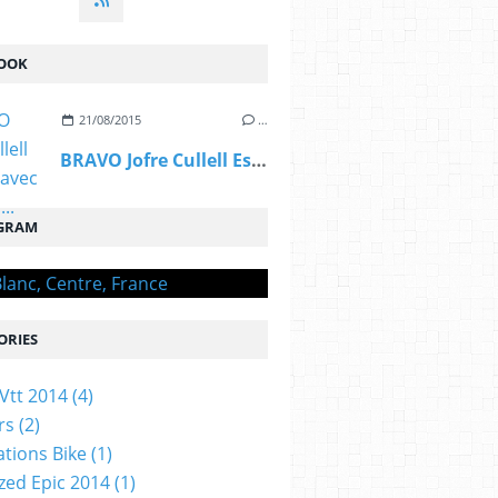
OOK
21/08/2015
…
BRAVO Jofre Cullell Estape, avec OGIVAL,...
GRAM
ORIES
Vtt 2014
(4)
rs
(2)
ations Bike
(1)
ized Epic 2014
(1)