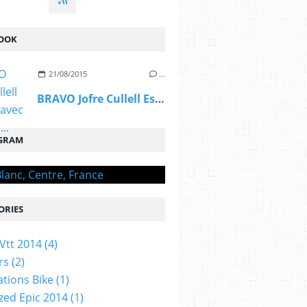
OOK
21/08/2015
…
BRAVO Jofre Cullell Estape, avec OGIVAL,...
GRAM
ORIES
Vtt 2014
(4)
rs
(2)
ations Bike
(1)
ized Epic 2014
(1)