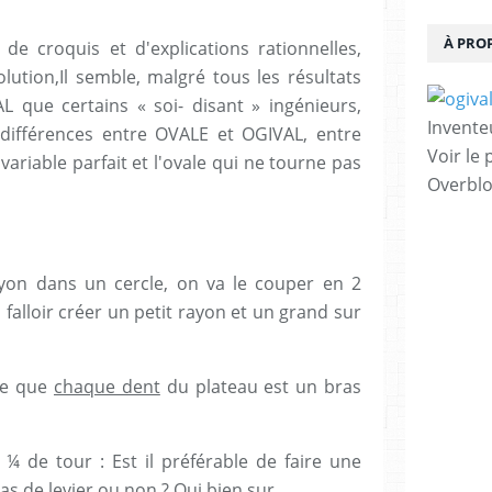
À PRO
 de croquis et d'explications rationnelles,
olution,Il semble, malgré tous les résultats
 que certains « soi- disant » ingénieurs,
Invente
différences entre OVALE et OGIVAL, entre
Voir le 
ariable parfait et l'ovale qui ne tourne pas
Overbl
ayon dans un cercle, on va le couper en 2
va falloir créer un petit rayon et un grand sur
dre que
chaque dent
du plateau est un bras
 ¼ de tour : Est il préférable de faire une
ras de levier ou non ?
Oui bien sur.