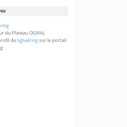
POS
ur du Plateau OGIVAL
profil de
ogivalring
sur le portail
og