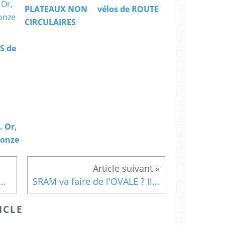
PLATEAUX NON
vélos de ROUTE
CIRCULAIRES
S de
 Or,
ronze
 plateau OGIVAL devient IMPRESSIONNANT d'année en année
SRAM va faire de l'OVALE ? Ils ne connaissent pas...
ICLE