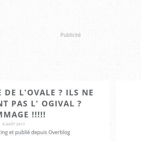
Publicité
 DE L'OVALE ? ILS NE
T PAS L' OGIVAL ?
MAGE !!!!!
9 AOÛT 2017
ring et publié depuis Overblog