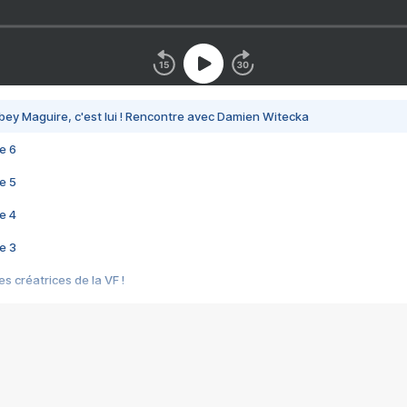
bey Maguire, c'est lui ! Rencontre avec Damien Witecka
e 6
e 5
e 4
e 3
s créatrices de la VF !
e 2
e 1
e Mektoub My Love arrive enfin ! Rencontre avec Shaïn Boumedine et Sal