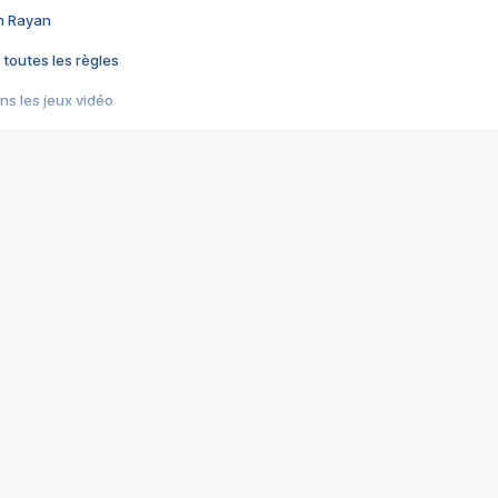
im Rayan
 toutes les règles
s les jeux vidéo
us choquant de Rockstar ? - Le scandale BULLY
e plus moche de Steam
du RÊVE tourne au CAUCHEMAR
pendant 8 heures
it… à tort
umiliés par un jeu vidéo
ire - Final Fantasy 8
ti un empire - Age of Empires
story DOFUS