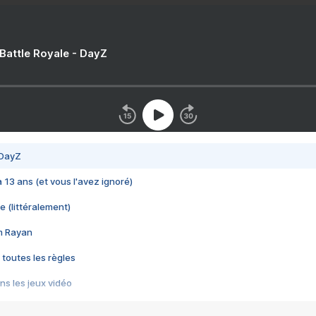
 Battle Royale - DayZ
 DayZ
 a 13 ans (et vous l'avez ignoré)
e (littéralement)
im Rayan
 toutes les règles
s les jeux vidéo
us choquant de Rockstar ? - Le scandale BULLY