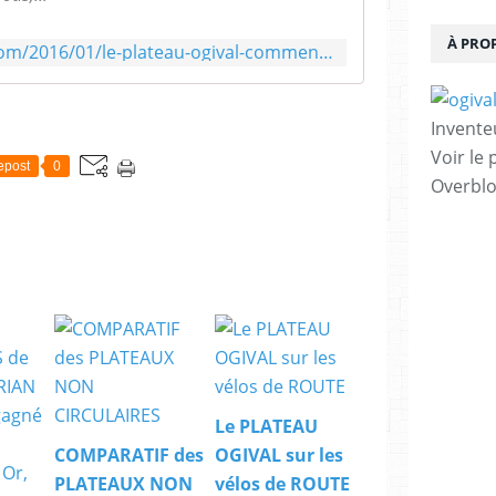
À PRO
http://ogivalring.over-blog.com/2016/01/le-plateau-ogival-comment-c-a-marche.html
Invente
Voir le 
epost
0
Overbl
Le PLATEAU
COMPARATIF des
OGIVAL sur les
PLATEAUX NON
vélos de ROUTE