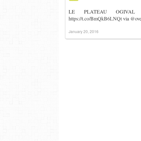
LE PLATEAU OGIVA
https://t.co/BmQkB6LNQt
via
@ove
January 20, 2016