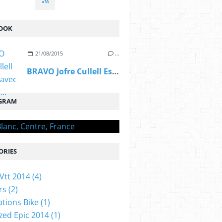
OOK
21/08/2015
…
BRAVO Jofre Cullell Estape, avec OGIVAL,...
GRAM
ORIES
Vtt 2014
(4)
rs
(2)
ations Bike
(1)
ized Epic 2014
(1)