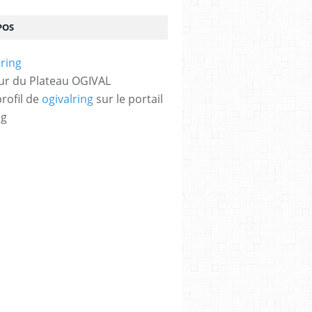
POS
ur du Plateau OGIVAL
profil de
ogivalring
sur le portail
og