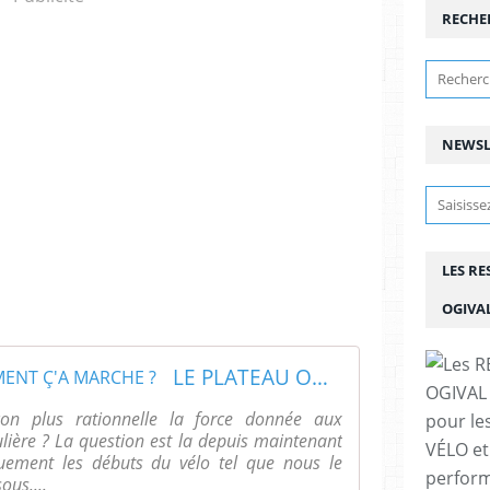
RECHE
NEWSL
LES R
OGIVA
LE PLATEAU OGIVAL ? COMMENT Ç'A MARCHE ?
çon plus rationnelle la force donnée aux
pour le
ulière ? La question est la depuis maintenant
VÉLO et
quement les débuts du vélo tel que nous le
perfor
ous,...