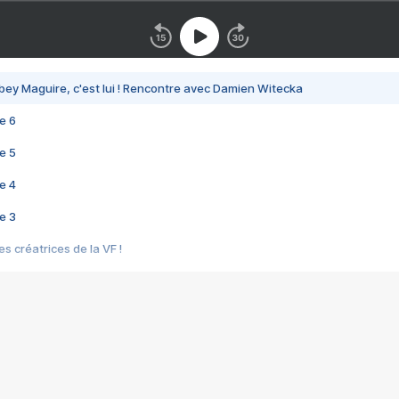
bey Maguire, c'est lui ! Rencontre avec Damien Witecka
e 6
e 5
e 4
e 3
s créatrices de la VF !
e 2
e 1
e Mektoub My Love arrive enfin ! Rencontre avec Shaïn Boumedine et Sal
i : après Toni en famille