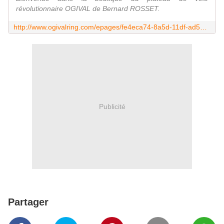
révolutionnaire OGIVAL de Bernard ROSSET.
http://www.ogivalring.com/epages/fe4eca74-8a5d-11df-ad56-000d609a287c.sf/fr_FR/?ObjectPath=%2FShops%2Ffe4eca74-8a5d-11df-ad56-000d609a287c%2FProducts%2F%2232+150+VTT+axe76+Noir%22
Publicité
Partager