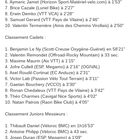
6. Aymeric Jamet (Horizon Sport-Matériel-velo.com) à 1'53"
7. Brice Cazale (Lunel Bike) à 2'27"
8. Erwin Demko (VTT VCA) à 2'28"
9. Samuel Gerard (VTT Pays de Vilaine) à 2'46"
10. Valentin Termenière (Amis des Chemins Virollais) à 2'50"
Classement Cadets :
1. Benjamin Le Ny (Scott-Creuse Oxygène-Guéret) en 58'21"
2. Valentin Remondet (Offroad-Rocky Mountain) à 33 sec.
3. Maxime Maurin (Aix VTT) à 1'15"
4. Jofre Cullell (ESP, Megamo) à 2'16" (OGIVAL)
5. Axel Roudil-Cortinat (EC Anduze) à 2'31"
6. Victor Lab (Passion Vélo Tout Terrain) à 3'11"
7. Gaetan Bouchery (VCCO) à 3'30"
8. Ronan Chedaleux (VTT Pays de Vilaine) à 3'42"
9. Théo Charmes (Cavigal Nice Sports) à 4'02"
10. Natan Patrois (Raon Bike Club) à 4'05"
Classement Juniors Messieurs :
1. Thibault Daniel (Véloroc BMC) en 1h16'53"
2. Antoine Philipp (Véloroc BMC) à 43 sec.
3. Josep Duran (ESP, Megamo) à 1'09"