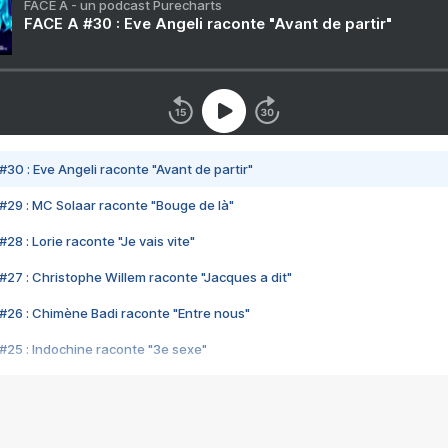
FACE A - un podcast Purecharts
FACE A #30 : Eve Angeli raconte "Avant de partir"
#30 : Eve Angeli raconte "Avant de partir"
#29 : MC Solaar raconte "Bouge de là"
28 : Lorie raconte "Je vais vite"
#27 : Christophe Willem raconte "Jacques a dit"
#26 : Chimène Badi raconte "Entre nous"
#25 : Indochine raconte "3e sexe"
#24 : Zaho raconte "C'est chelou"
#23 : Patrick Bruel raconte "Au café des délices"