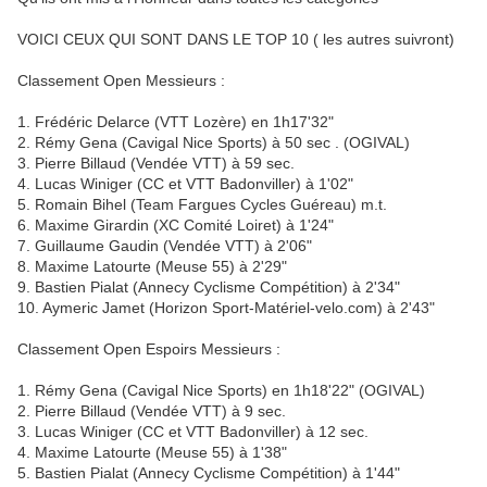
VOICI CEUX QUI SONT DANS LE TOP 10 ( les autres suivront)
Classement Open Messieurs :
1. Frédéric Delarce (VTT Lozère) en 1h17'32"
2. Rémy Gena (Cavigal Nice Sports) à 50 sec . (OGIVAL)
3. Pierre Billaud (Vendée VTT) à 59 sec.
4. Lucas Winiger (CC et VTT Badonviller) à 1'02"
5. Romain Bihel (Team Fargues Cycles Guéreau) m.t.
6. Maxime Girardin (XC Comité Loiret) à 1'24"
7. Guillaume Gaudin (Vendée VTT) à 2'06"
8. Maxime Latourte (Meuse 55) à 2'29"
9. Bastien Pialat (Annecy Cyclisme Compétition) à 2'34"
10. Aymeric Jamet (Horizon Sport-Matériel-velo.com) à 2'43"
Classement Open Espoirs Messieurs :
1. Rémy Gena (Cavigal Nice Sports) en 1h18'22" (OGIVAL)
2. Pierre Billaud (Vendée VTT) à 9 sec.
3. Lucas Winiger (CC et VTT Badonviller) à 12 sec.
4. Maxime Latourte (Meuse 55) à 1'38"
5. Bastien Pialat (Annecy Cyclisme Compétition) à 1'44"