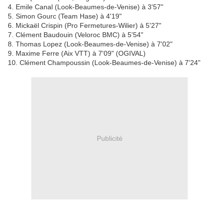
4. Emile Canal (Look-Beaumes-de-Venise) à 3'57"
5. Simon Gourc (Team Hase) à 4'19"
6. Mickaël Crispin (Pro Fermetures-Wilier) à 5'27"
7. Clément Baudouin (Veloroc BMC) à 5'54"
8. Thomas Lopez (Look-Beaumes-de-Venise) à 7'02"
9. Maxime Ferre (Aix VTT) à 7'09" (OGIVAL)
10. Clément Champoussin (Look-Beaumes-de-Venise) à 7'24"
Publicité