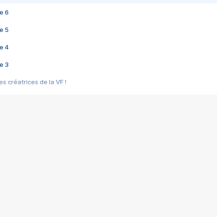
e 6
e 5
e 4
e 3
s créatrices de la VF !
e 2
e 1
e Mektoub My Love arrive enfin ! Rencontre avec Shaïn Boumedine et Sal
i : après Toni en famille
elle réalise le bouleversant Dites lui que je l'aime
ais ! Rencontre autour de Vie privée de Rebecca Zlotowski
 de Marguerite, Grave... Rencontre avec Ella Rumpf